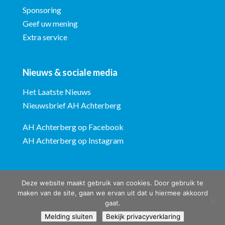
Sponsoring
Geef uw mening
Extra service
Nieuws & sociale media
Het Laatste Nieuws
Nieuwsbrief AH Achterberg
AH Achterberg op Facebook
AH Achterberg op Instagram
Deze website maakt gebruik van cookies. Door gebruik te
maken van de site, gaan we ervan uit dat u hiermee akkoord
gaat.
Albert Heijn Achterberg © ontwerp en bouw website:
Vermeulen
Melding sluiten
Bekijk privacyverklaring
Steenbergen