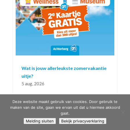
Wat is jouw allerleukste zomervakantie
uitje?
5 aug, 2026
Spaar nu voor ’t 2e kaartje GRATIS bij meer
Deze website maakt gebruik van cookies. Door gebruik te
dan 300 uitjes. Zo ga je voordelig een dagje
maken van de site, gaan we ervan uit dat u hiermee akkoord
gaat.
weg. Of je nu houdt van spannende
Melding sluiten
Bekijk privacyverklaring
attracties, bijzondere dieren, actief bezig zijn