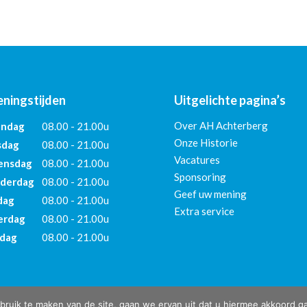
ningstijden
Uitgelichte pagina’s
Over AH Achterberg
ndag
08.00 - 21.00u
Onze Historie
sdag
08.00 - 21.00u
Vacatures
nsdag
08.00 - 21.00u
Sponsoring
derdag
08.00 - 21.00u
Geef uw mening
dag
08.00 - 21.00u
Extra service
erdag
08.00 - 21.00u
dag
08.00 - 21.00u
ruik te maken van de site, gaan we ervan uit dat u hiermee akkoord ga
eulen Steenbergen