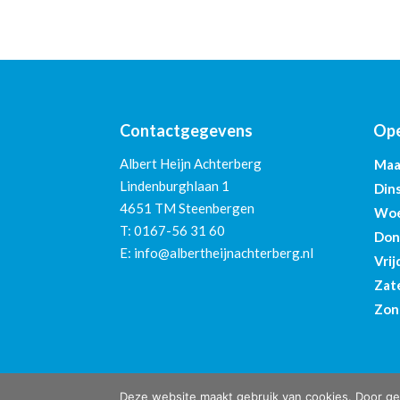
Contactgegevens
Ope
Albert Heijn Achterberg
Maa
Lindenburghlaan 1
Din
4651 TM Steenbergen
Woe
T:
0167-56 31 60
Don
E:
info@albertheijnachterberg.nl
Vrij
Zat
Zon
Deze website maakt gebruik van cookies. Door geb
Albert Heijn Achterberg © ontwerp en bouw website:
Verm