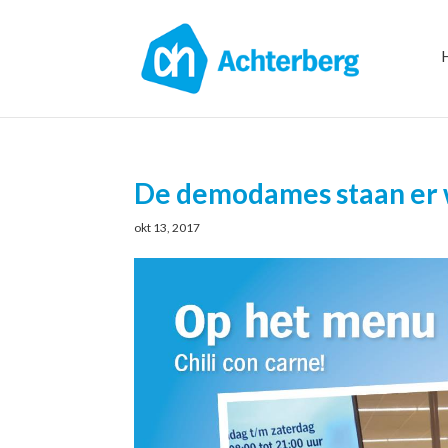
De demodames staan er
okt 13, 2017