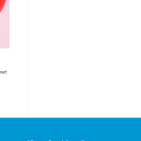
n
 met