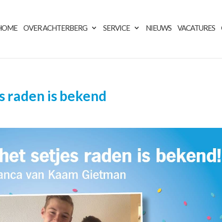
HOME
OVER ACHTERBERG
SERVICE
NIEUWS
VACATURES
s raden is bekend