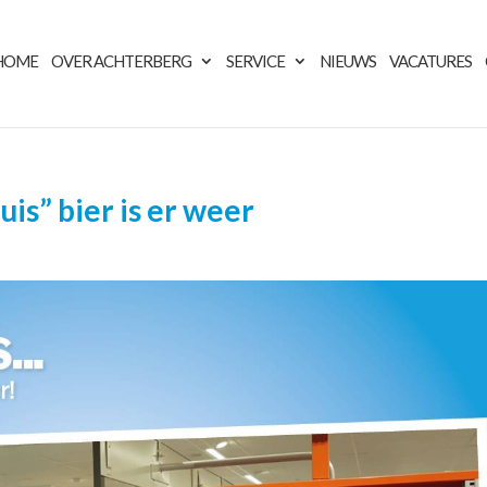
HOME
OVER ACHTERBERG
SERVICE
NIEUWS
VACATURES
is” bier is er weer