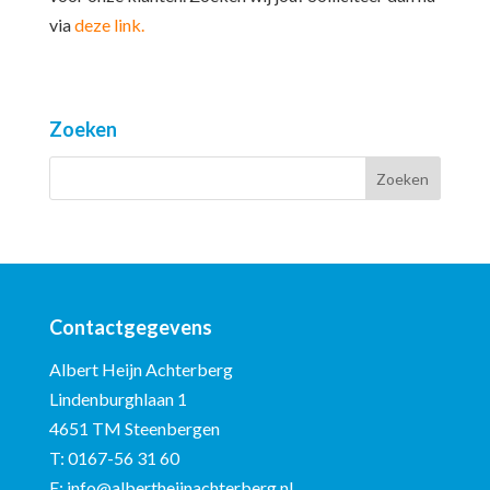
via
deze link.
Zoeken
Contactgegevens
Albert Heijn Achterberg
Lindenburghlaan 1
4651 TM Steenbergen
T:
0167-56 31 60
E:
info@albertheijnachterberg.nl