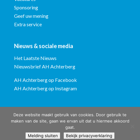
Sponsoring
Geef uw mening
Extra service
Nieuws & sociale media
Het Laatste Nieuws
Nieuwsbrief AH Achterberg
AH Achterberg op Facebook
AH Achterberg op Instagram
Deze website maakt gebruik van cookies. Door gebruik te
maken van de site, gaan we ervan uit dat u hiermee akkoord
gaat.
Albert Heijn Achterberg © ontwerp en bouw website:
Vermeulen
Melding sluiten
Bekijk privacyverklaring
Steenbergen