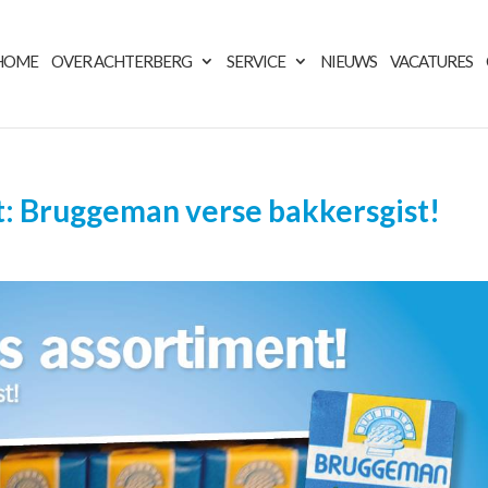
HOME
OVER ACHTERBERG
SERVICE
NIEUWS
VACATURES
t: Bruggeman verse bakkersgist!