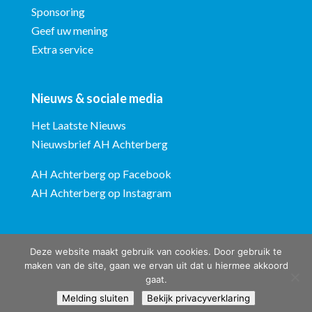
Sponsoring
Geef uw mening
Extra service
Nieuws & sociale media
Het Laatste Nieuws
Nieuwsbrief AH Achterberg
AH Achterberg op Facebook
AH Achterberg op Instagram
Deze website maakt gebruik van cookies. Door gebruik te
maken van de site, gaan we ervan uit dat u hiermee akkoord
gaat.
Albert Heijn Achterberg © ontwerp en bouw website:
Vermeulen
Melding sluiten
Bekijk privacyverklaring
Steenbergen