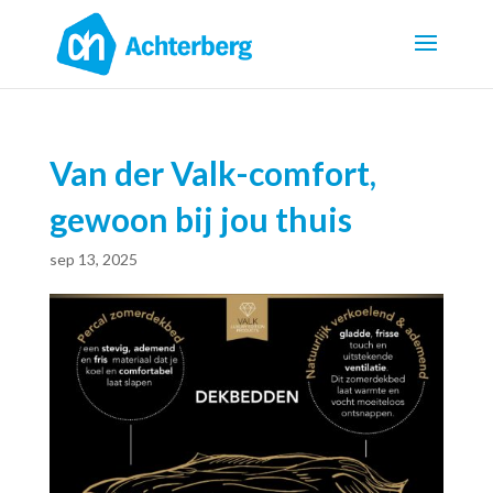
Van der Valk-comfort,
gewoon bij jou thuis
sep 13, 2025