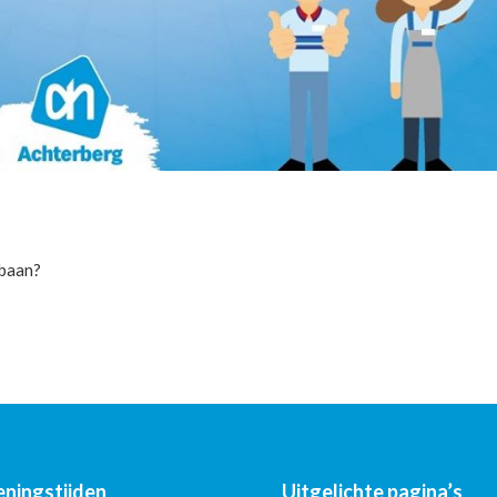
 baan?
ningstijden
Uitgelichte pagina’s