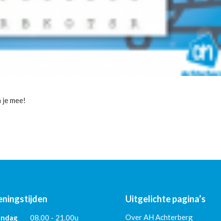
 je mee!
ningstijden
Uitgelichte pagina’s
Over AH Achterberg
ndag
08.00 - 21.00u