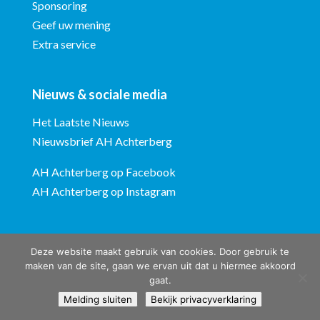
Sponsoring
Geef uw mening
Extra service
Nieuws & sociale media
Het Laatste Nieuws
Nieuwsbrief AH Achterberg
AH Achterberg op Facebook
AH Achterberg op Instagram
Deze website maakt gebruik van cookies. Door gebruik te
maken van de site, gaan we ervan uit dat u hiermee akkoord
gaat.
Albert Heijn Achterberg © ontwerp en bouw website:
Vermeulen
Melding sluiten
Bekijk privacyverklaring
Steenbergen